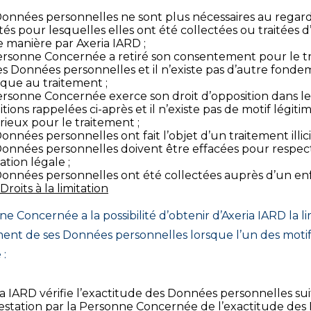
Données personnelles ne sont plus nécessaires au regar
ités pour lesquelles elles ont été collectées ou traitées 
e manière par Axeria IARD ;
ersonne Concernée a retiré son consentement pour le t
es Données personnelles et il n’existe pas d’autre fond
ique au traitement ;
ersonne Concernée exerce son droit d’opposition dans le
tions rappelées ci-après et il n’existe pas de motif légiti
rieux pour le traitement ;
onnées personnelles ont fait l’objet d’un traitement illici
Données personnelles doivent être effacées pour respe
ation légale ;
Données personnelles ont été collectées auprès d’un enf
Droits à la limitation
e Concernée a la possibilité d’obtenir d’Axeria IARD la li
ment de ses Données personnelles lorsque l’un des motif
 :
a IARD vérifie l’exactitude des Données personnelles suit
estation par la Personne Concernée de l’exactitude de