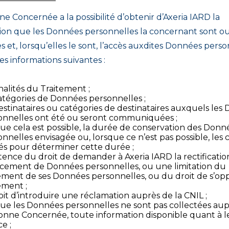
e Concernée a la possibilité d’obtenir d’Axeria IARD la
ion que les Données personnelles la concernant sont ou
es et, lorsqu’elles le sont, l’accès auxdites Données pers
les informations suivantes :
inalités du Traitement ;
catégories de Données personnelles ;
estinataires ou catégories de destinataires auxquels les
onnelles ont été ou seront communiquées ;
que cela est possible, la durée de conservation des Donn
nnelles envisagée ou, lorsque ce n’est pas possible, les c
sés pour déterminer cette durée ;
stence du droit de demander à Axeria IARD la rectificati
facement de Données personnelles, ou une limitation du
tement de ses Données personnelles, ou du droit de s’op
ement ;
oit d’introduire une réclamation auprès de la CNIL ;
que les Données personnelles ne sont pas collectées aup
onne Concernée, toute information disponible quant à l
e ;