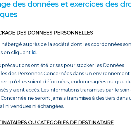
ge des données et exercices des dro
iques
CKAGE DES DONNEES PERSONNELLES
st hébergé auprès de la société dont les coordonnées son
es en cliquant
ici
.
s précautions ont été prises pour stocker les Données
les des Personnes Concernées dans un environnement 
er qu’elles soient déformées, endommagées ou que des
sés y aient accès. Les informations transmises par le soin 
Concernée ne seront jamais transmises à des tiers dans 
l ni vendues ni échangées.
INATAIRES OU CATEGORIES DE DESTINATAIRE