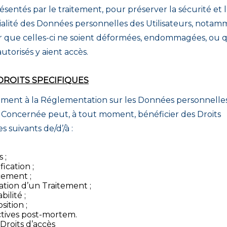
ésentés par le traitement, pour préserver la sécurité et 
ialité des Données personnelles des Utilisateurs, nota
que celles-ci ne soient déformées, endommagées, ou 
autorisés y aient accès.
DROITS SPECIFIQUES
ent à la Réglementation sur les Données personnelles,
Concernée peut, à tout moment, bénéficier des Droits
s suivants de/d’/à :
 ;
fication ;
cement ;
ation d’un Traitement ;
bilité ;
ition ;
ctives post-mortem.
Droits d’accès