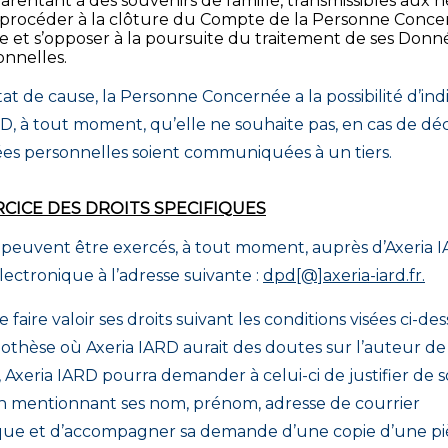
arentant à des souvenirs de famille, transmissibles aux hér
e procéder à la clôture du Compte de la Personne Conce
te et s’opposer à la poursuite du traitement de ses Donn
onnelles.
at de cause, la Personne Concernée a la possibilité d’ind
RD, à tout moment, qu’elle ne souhaite pas, en cas de dé
es personnelles soient communiquées à un tiers.
CICE DES DROITS SPECIFIQUES
s peuvent être exercés, à tout moment, auprès d’Axeria 
lectronique à l’adresse suivante :
dpd[@]axeria-iard.fr.
e faire valoir ses droits suivant les conditions visées ci-de
othèse où Axeria IARD aurait des doutes sur l’auteur de 
Axeria IARD pourra demander à celui-ci de justifier de 
en mentionnant ses nom, prénom, adresse de courrier
que et d’accompagner sa demande d’une copie d’une p