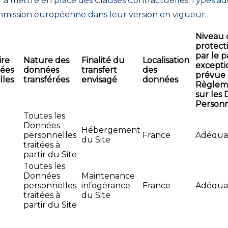
er à mettre en place des Clauses Contractuelles Types a
mmission européenne dans leur version en vigueur.
Niveau 
protecti
par le p
ire
Nature des
Finalité du
Localisation
excepti
ées
données
transfert
des
prévue 
lles
transférées
envisagé
données
Règlem
sur les
Personn
Toutes les
Données
Hébergement
personnelles
France
Adéqua
du Site
traitées à
partir du Site
Toutes les
Données
Maintenance
personnelles
infogérance
France
Adéqua
traitées à
du Site
partir du Site