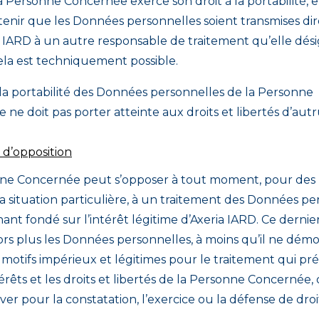
 Personne Concernée exerce son droit à la portabilité, el
btenir que les Données personnelles soient transmises d
a IARD à un autre responsable de traitement qu’elle dés
ela est techniquement possible.
 la portabilité des Données personnelles de la Personne
ne doit pas porter atteinte aux droits et libertés d’autru
 d’opposition
ne Concernée peut s’opposer à tout moment, pour des 
a situation particulière, à un traitement des Données pe
ant fondé sur l’intérêt légitime d’Axeria IARD. Ce dernie
lors plus les Données personnelles, à moins qu’il ne démo
 motifs impérieux et légitimes pour le traitement qui pr
térêts et les droits et libertés de la Personne Concernée,
ver pour la constatation, l’exercice ou la défense de droi